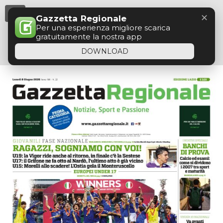
Menu
✕
Gazzetta Regionale
Per una esperienza migliore scarica
gratuitamente la nostra app
DOWNLOAD