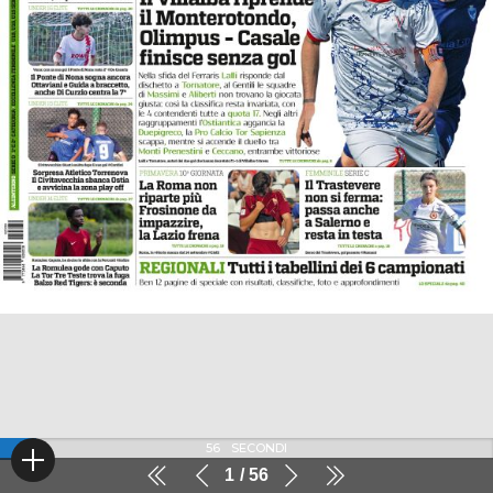
56
SECONDI
1
56