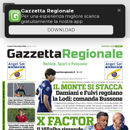
Menu
✕
Gazzetta Regionale
Per una esperienza migliore scarica
gratuitamente la nostra app
DOWNLOAD