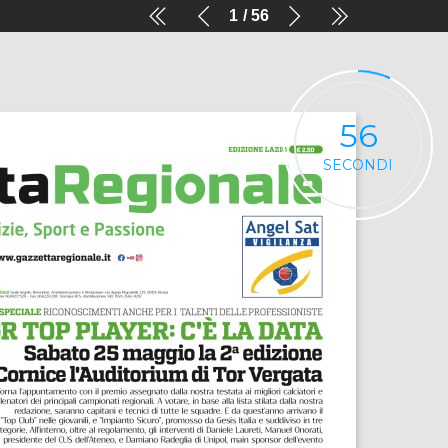
1
56
56
SECONDI